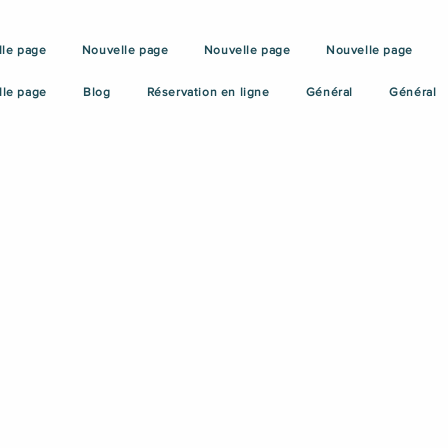
le page
Nouvelle page
Nouvelle page
Nouvelle page
lle page
Blog
Réservation en ligne
Général
Général