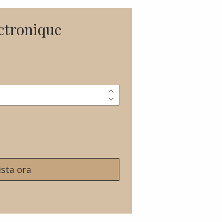
ctronique
sta ora