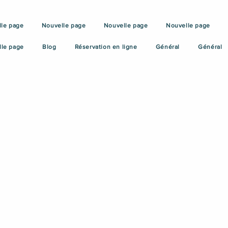
le page
Nouvelle page
Nouvelle page
Nouvelle page
lle page
Blog
Réservation en ligne
Général
Général