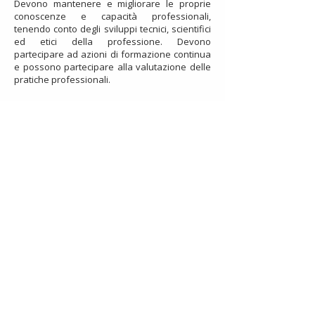
Devono mantenere e migliorare le proprie
conoscenze e capacità professionali,
tenendo conto degli sviluppi tecnici, scientifici
ed etici della professione. Devono
partecipare ad azioni di formazione continua
e possono partecipare alla valutazione delle
pratiche professionali.
Art 11. Pubblicità
Lo Studio ed i terapeuti si astengono da
qualsiasi pubblicità ingannevole. La pubblicità
deve fornire un'informazione corretta al
pubblico e la sua attuazione è fedele ai
principi essenziali della professione. La
pubblicità comprende la diffusione di
informazioni sulla natura dei servizi offerti.