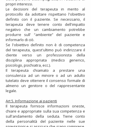
propri interessi.
Le decisioni del terapeuta in merito al
protocollo da adottare rispettano l'obiettivo
definito con il paziente. Se necessario, il
terapeuta deve tenere conto dell'impatto
negativo che un cambiamento potrebbe
produrre sull' “ambiente” del paziente e
informarlo di ciò.
Se l'obiettivo definito non è di competenza
del terapeuta, quest'ultimo può indirizzare il
cliente verso un professionista della
disciplina appropriata (medico generico,
psicologo, psichiatra, ecc.).
Il terapeuta chiamato a prestare una
consulenza ad un minore o ad un adulto
tutelato deve ottenere il consenso formale di
almeno un genitore o del rappresentante
legale.
Art 5. Informazione ai pazienti
Il terapeuta fornisce informazioni oneste,
chiare e appropriate sulla sua competenza e
sull'andamento della seduta. Tiene conto
della personalità del paziente nelle sue
spiegazioni e si assicura che siano comprese.