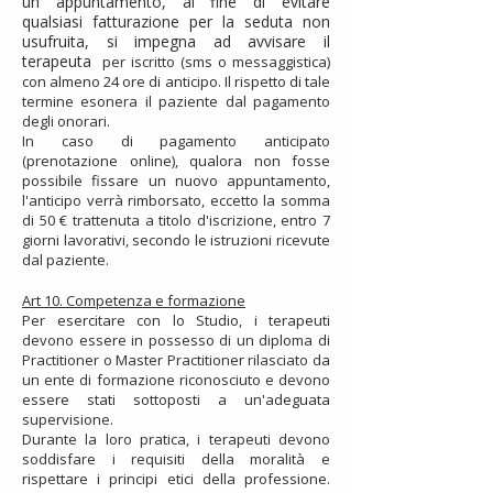
un appuntamento, al fine di evitare
qualsiasi fatturazione per la seduta non
usufruita, si impegna ad avvisare il
terapeuta
per iscritto (sms o messaggistica)
con almeno 24 ore di anticipo. Il rispetto di tale
termine esonera il paziente dal pagamento
degli onorari.
In caso di pagamento anticipato
(prenotazione online), qualora non fosse
possibile fissare un nuovo appuntamento,
l'anticipo verrà rimborsato, eccetto la somma
di 50 € trattenuta a titolo d'iscrizione, entro 7
giorni lavorativi, secondo le istruzioni ricevute
dal paziente.
Art 10. Competenza e formazione
Per esercitare con lo Studio, i terapeuti
devono essere in possesso di un diploma di
Practitioner o Master Practitioner rilasciato da
un ente di formazione riconosciuto e devono
essere stati sottoposti a un'adeguata
supervisione.
Durante la loro pratica, i terapeuti devono
soddisfare i requisiti della moralità e
rispettare i principi etici della professione.