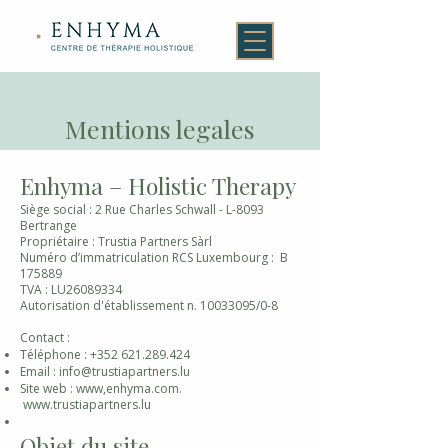
Mentions legales
Enhyma – Holistic Therapy
Siège social : 2 Rue Charles Schwall - L-8093
Bertrange
Propriétaire : Trustia Partners Sàrl
Numéro d’immatriculation RCS Luxembourg : B
175889
TVA : LU26089334
Autorisation d'établissement n.
10033095
/0-8
Contact :
Téléphone :
+352 621.289.424
Email :
info@trustiapartners.lu
Site web : www,enhyma.com.
www.trustiapartners.lu
Objet du site