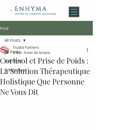
Post
All Posts
Trustia Partners
All Posts
3 févr.
9 min de lecture
Cortisol et Prise de Poids :
Bien-être
La Solution Thérapeutique
Entreprises
Holistique Que Personne
Ne Vous Dit