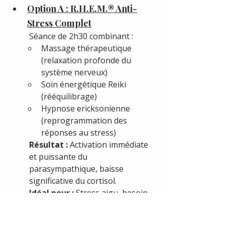
Option A : R.H.E.M.® Anti-
Stress Complet
Séance de 2h30 combinant :
Massage thérapeutique 
(relaxation profonde du 
système nerveux)
Soin énergétique Reiki 
(rééquilibrage)
Hypnose ericksonienne 
(reprogrammation des 
réponses au stress)
Résultat :
 Activation immédiate 
et puissante du 
parasympathique, baisse 
significative du cortisol.
Idéal pour :
 Stress aigu, besoin 
de "reset" complet, surcharge 
émotionnelle.